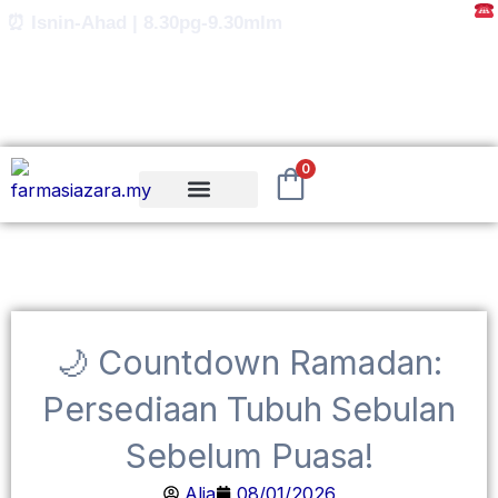
Skip
⏰ Isnin-Ahad | 8.30pg-9.30mlm
to
content
0
🌙 Countdown Ramadan:
Persediaan Tubuh Sebulan
Sebelum Puasa!
Alia
08/01/2026