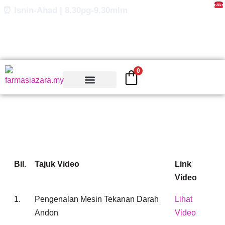
Skip
⏰ Isnin-Ahad | 8.30pg-9.30mlm
to
content
0
Bil.
Tajuk Video
Link
Video
1.
Pengenalan Mesin Tekanan Darah
Lihat
Andon
Video