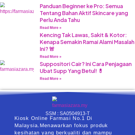
Panduan Beginner ke Pro: Semua
Tentang Bahan Aktif Skincare yang
Perlu Anda Tahu
Read More »
Kencing Tak Lawas, Sakit & Kotor:
Kenapa Semakin Ramai Alami Masalah
Ini? 🚨
Read More »
Suppositori Cair? Ini Cara Penjagaan
Ubat Supp Yang Betul! 💊
Read More »
SSM : SA0504913-T
Kiosk Online Farmasi No.1 Di
Malaysia.Menawarkan fokus produk
kesihatan yang berkualiti dan mampu