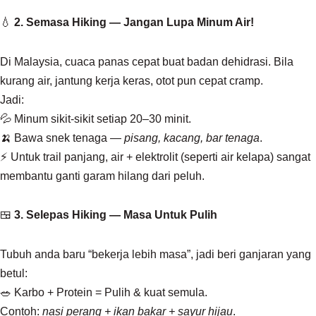
💧
2. Semasa Hiking — Jangan Lupa Minum Air!
Di Malaysia, cuaca panas cepat buat badan dehidrasi. Bila
kurang air, jantung kerja keras, otot pun cepat cramp.
Jadi:
💦 Minum sikit-sikit setiap 20–30 minit.
🍌 Bawa snek tenaga —
pisang, kacang, bar tenaga
.
⚡ Untuk trail panjang, air + elektrolit (seperti air kelapa) sangat
membantu ganti garam hilang dari peluh.
🍱
3. Selepas Hiking — Masa Untuk Pulih
Tubuh anda baru “bekerja lebih masa”, jadi beri ganjaran yang
betul:
🥗 Karbo + Protein = Pulih & kuat semula.
Contoh:
nasi perang + ikan bakar + sayur hijau
.