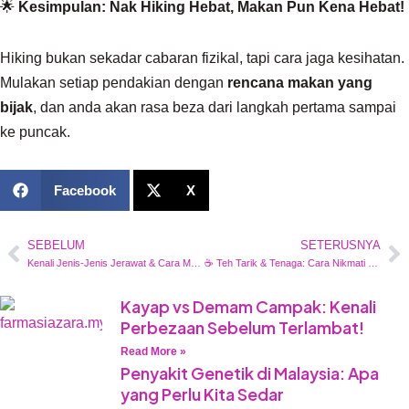
🌟
Kesimpulan: Nak Hiking Hebat, Makan Pun Kena Hebat!
Hiking bukan sekadar cabaran fizikal, tapi cara jaga kesihatan.
Mulakan setiap pendakian dengan
rencana makan yang
bijak
, dan anda akan rasa beza dari langkah pertama sampai
ke puncak.
Facebook
X
SEBELUM
SETERUSNYA
Prev
Ne
Kenali Jenis-Jenis Jerawat & Cara Mengenalinya
☕ Teh Tarik & Tenaga: Cara Nikmati Minuman Kegemaran dengan Lebih Sihat
Kayap vs Demam Campak: Kenali
Perbezaan Sebelum Terlambat!
Read More »
Penyakit Genetik di Malaysia: Apa
yang Perlu Kita Sedar