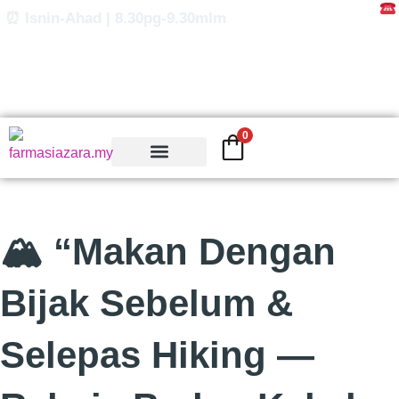
Skip
⏰ Isnin-Ahad | 8.30pg-9.30mlm
to
content
0
🏔️ “Makan Dengan
Bijak Sebelum &
Selepas Hiking —