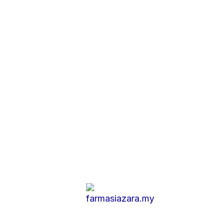
orong Bahagia 1 Jal
30pg-9.30mlm
zara.my