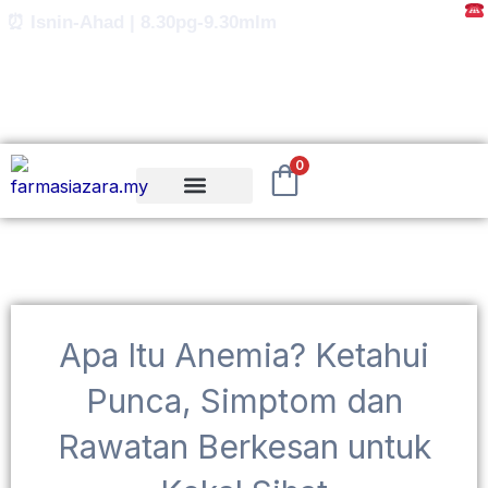
Skip
⏰ Isnin-Ahad | 8.30pg-9.30mlm
to
content
0
Apa Itu Anemia? Ketahui
Punca, Simptom dan
Rawatan Berkesan untuk