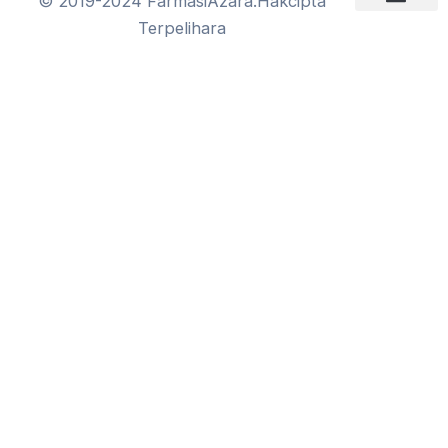
© 2019-2024 FarmasiAzara.Hakcipta
Terpelihara