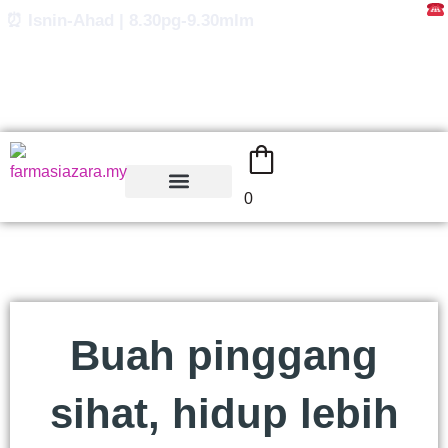
Skip
⏰ Isnin-Ahad | 8.30pg-9.30mlm
to
content
0
Buah pinggang
sihat, hidup lebih