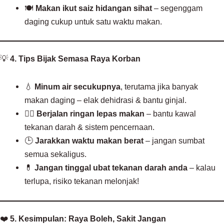
🍽️
Makan ikut saiz hidangan sihat
– segenggam
daging cukup untuk satu waktu makan.
💡
4. Tips Bijak Semasa Raya Korban
💧
Minum air secukupnya
, terutama jika banyak
makan daging – elak dehidrasi & bantu ginjal.
🚶‍♂️
Berjalan ringan lepas makan
– bantu kawal
tekanan darah & sistem pencernaan.
🕒
Jarakkan waktu makan berat
– jangan sumbat
semua sekaligus.
💊
Jangan tinggal ubat tekanan darah anda
– kalau
terlupa, risiko tekanan melonjak!
❤️
5. Kesimpulan: Raya Boleh, Sakit Jangan