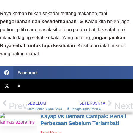
Raya korban bukan sekadar tentang makanan, tapi
pengorbanan dan kesederhanaan
. 🕌 Kalau kita boleh jaga
portion, pilih cara masak sihat dan patuh ubat, tak salah nak
nikmati daging sekali sekala. Yang penting,
jangan jadikan
Raya sebab untuk lupa kesihatan
. Kesihatan ialah nikmat
yang paling mahal.
Facebook
X
Prev
SEBELUM
SETERUSNYA
Next
Mata Penat Bukan Sekadar Kurang Tidur – Ini Fakta Yang Ramai Tak Tahu!
💊 Kenapa Anda Perlu Ambil Vitamin B Complex Setiap Hari?
Kayap vs Demam Campak: Kenali
Perbezaan Sebelum Terlambat!
Read More »