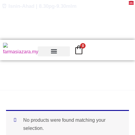
Skip
⏰ Isnin-Ahad | 8.30pg-9.30mlm
to
content
0
Hidup Sihat
No products were found matching your
selection.