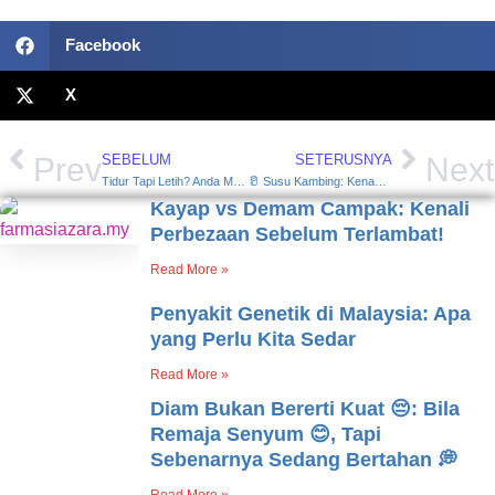
Facebook
X
Prev
SEBELUM
SETERUSNYA
Next
Tidur Tapi Letih? Anda Mungkin Mengalami OSA😴
🥛 Susu Kambing: Kenapa Ramai Mula Beralih Daripada Susu Lembu?
Kayap vs Demam Campak: Kenali
Perbezaan Sebelum Terlambat!
Read More »
Penyakit Genetik di Malaysia: Apa
yang Perlu Kita Sedar
Read More »
Diam Bukan Bererti Kuat 😔: Bila
Remaja Senyum 😊, Tapi
Sebenarnya Sedang Bertahan 💭