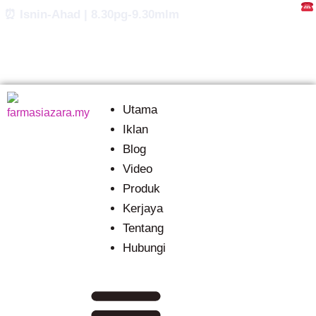
Skip
⏰ Isnin-Ahad | 8.30pg-9.30mlm
to
content
Utama
Iklan
Blog
Video
Produk
Kerjaya
Tentang
Hubungi