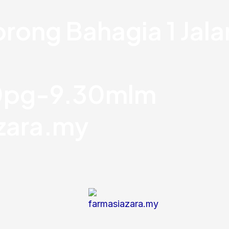
orong Bahagia 1 Jal
30pg-9.30mlm
zara.my