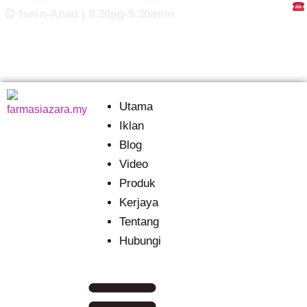
Skip
⏰ Isnin-Ahad | 8.30pg-9.30mlm
to
content
Utama
Iklan
Blog
Video
Produk
Kerjaya
Tentang
Hubungi