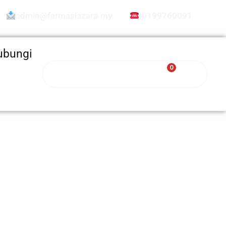
admin@farmasiazara.my
0199760091
ubungi
Search
0