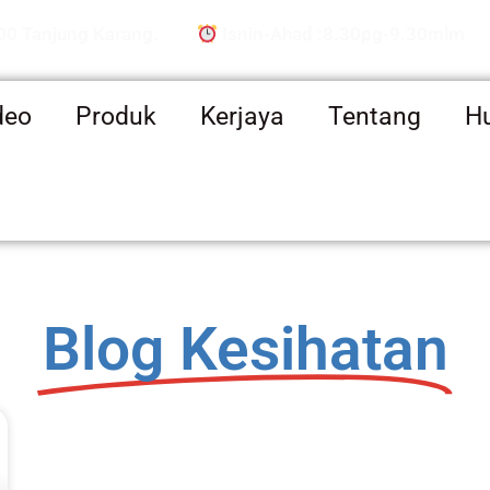
00 Tanjung Karang.
Isnin-Ahad :8.30pg-9.30mlm
deo
Produk
Kerjaya
Tentang
H
Blog Kesihatan