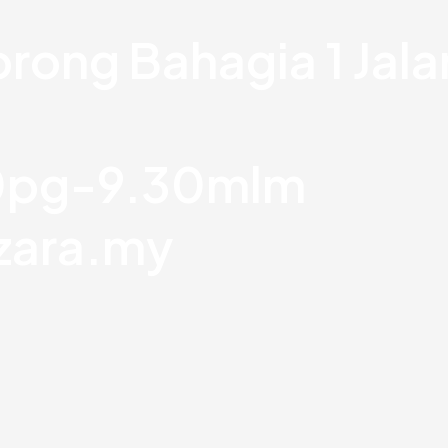
orong Bahagia 1 Jal
30pg-9.30mlm
zara.my