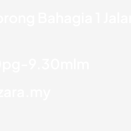
orong Bahagia 1 Jal
30pg-9.30mlm
zara.my