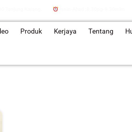
00 Tanjung Karang.
Isnin-Ahad :8.30pg-9.30mlm
deo
Produk
Kerjaya
Tentang
H