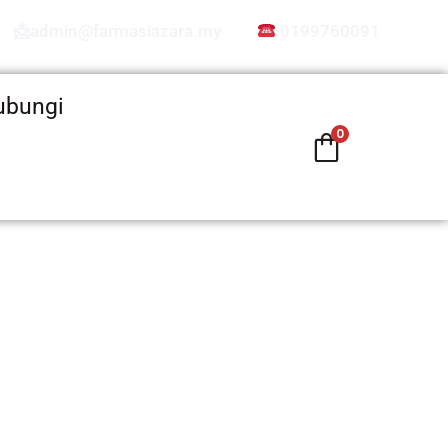
📩admin@farmasiazara.my
0199760091
ubungi
0