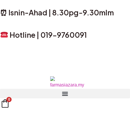
Skip
⏰ Isnin-Ahad | 8.30pg-9.30mlm
to
content
Hotline | 019-9760091
0