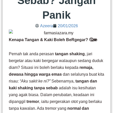
Sebab? Jangan
Panik
Azeera
20/01/2026
Kenapa Tangan & Kaki Boleh BeRgegar? 🤔🫨
Pernah tak anda perasan
tangan shaking
, jari
bergetar atau kaki bergegar walaupun sedang duduk
diam? Situasi ini boleh berlaku kepada
remaja,
dewasa hingga warga emas
dan selalunya buat kita
risau:
“Aku sakit ke ni?”
Sebenarnya,
tangan dan
kaki shaking tanpa sebab
adalah isu kesihatan
yang agak biasa. Dalam perubatan, keadaan ini
dipanggil
tremor
, iaitu pergerakan otot yang berlaku
tanpa kawalan. Ada tremor yang
normal dan