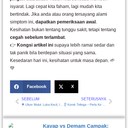
isyarat. Lagi cepat kita faham, lagi mudah kita
bertindak. Jika anda atau orang tersayang alami
simptom ini,
dapatkan pemeriksaan awal
.
Kesihatan bukan tentang tunggu sakit, tetapi tentang
cegah sebelum terlambat
.
👉
Kongsi artikel ini
supaya lebih ramai sedar dan
tak panik bila berdepan situasi yang sama.
Kesedaran hari ini, kesihatan untuk masa depan. 🌱
💚
Facebook
X
SEBELUM
SETERUSNYA
Prev
Next
🌟 Ulser Mulut: Luka Kecil, Impak Besar — Jom Faham & Atasi Bersama!
👂 Korek Telinga – Perlu Ke Sebenarnya?
Kayap vs Demam Campak: