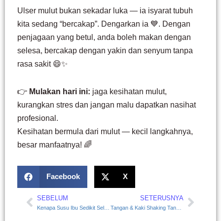
Ulser mulut bukan sekadar luka — ia isyarat tubuh
kita sedang “bercakap”. Dengarkan ia 💙. Dengan
penjagaan yang betul, anda boleh makan dengan
selesa, bercakap dengan yakin dan senyum tanpa
rasa sakit 😄✨
👉
Mulakan hari ini:
jaga kesihatan mulut,
kurangkan stres dan jangan malu dapatkan nasihat
profesional.
Kesihatan bermula dari mulut — kecil langkahnya,
besar manfaatnya! 🌈
Facebook
X
SEBELUM
SETERUSNYA
Prev
Next
Kenapa Susu Ibu Sedikit Selepas Bersalin? Ini Punca & Solusinya
Tangan & Kaki Shaking Tanpa Sebab? Jangan Panik