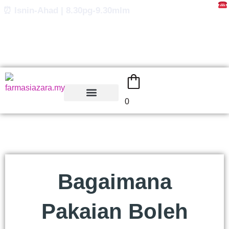
Skip
⏰ Isnin-Ahad | 8.30pg-9.30mlm
to
content
0
Bagaimana
Pakaian Boleh