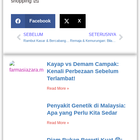
shopping’ 💌
Facebook
X
SEBELUM
SETERUSNYA
Prev
Next
Rambut Kasar & Bercabang? Ini Cara Merawatnya Secara Berkesan!
Remaja & Kemurungan: Bila Diam Itu Jeritan Minta Tolong
Kayap vs Demam Campak:
Kenali Perbezaan Sebelum
Terlambat!
Read More »
Penyakit Genetik di Malaysia:
Apa yang Perlu Kita Sedar
Read More »
Diam Bukan Bererti Kuat 😔: