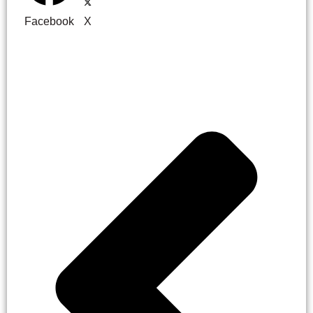
Facebook
X
Prev
Next